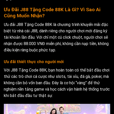
Ưu Đãi J88 Tặng Code 88K Là Gì? Vì Sao Ai
Cũng Muốn Nhận?
Ưu đãi J88 Tặng Code 88K là chương trình khuyến mãi đặc
biệt từ nhà cái J88, dành riêng cho người chơi mới đăng ký
tài khoản lần đầu. Với chỉ một cú click chuột, người chơi sẽ
nhận được 88.000 VNĐ miễn phí, không cần nạp tiền, không
điều kiện ràng buộc phức tạp.
Ưu đãi thiết thực cho người mới
Với J88 Tặng Code 88K, bạn hoàn toàn có thể bắt đầu chơi
thử các trò chơi cá cược như slots, tài xỉu, đá gà, poker, mà
không cần bỏ vốn ban đầu. Đây là cơ hội “vàng” để thử
nghiệm nền tảng game và học cách vận hành hệ thống trước
khi bắt đầu đầu tư thật sự.