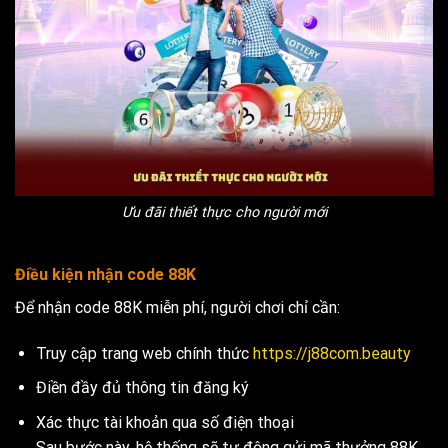
Ưu đãi thiết thực cho người mới
Điều kiện nhận code 88K
Để nhận code 88K miễn phí, người chơi chỉ cần:
Truy cập trang web chính thức
https://j88com.beauty
Điền đầy đủ thông tin đăng ký
Xác thực tài khoản qua số điện thoại
Sau bước này, hệ thống sẽ tự động gửi mã thưởng 88K