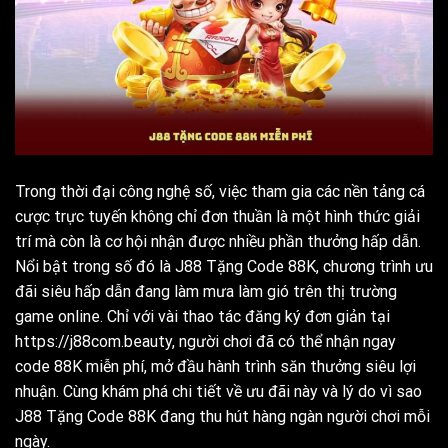
Trong thời đại công nghệ số, việc tham gia các nền tảng cá
cược trực tuyến không chỉ đơn thuần là một hình thức giải
trí mà còn là cơ hội nhận được nhiều phần thưởng hấp dẫn.
Nổi bật trong số đó là J88 Tặng Code 88K, chương trình ưu
đãi siêu hấp dẫn đang làm mưa làm gió trên thị trường
game online. Chỉ với vài thao tác đăng ký đơn giản tại
https://j88com.beauty, người chơi đã có thể nhận ngay
code 88K miễn phí, mở đầu hành trình săn thưởng siêu lợi
nhuận. Cùng khám phá chi tiết về ưu đãi này và lý do vì sao
J88 Tặng Code 88K đang thu hút hàng ngàn người chơi mỗi
ngày.