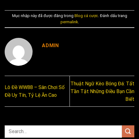
Mục nhập này đã được đăng trong
Blog cá cược
. Đánh dấu trang
permalink
.
ADMIN
Thuật Ngữ Kèo Bóng Đá: Tất
Lô Đề WW88 – Sân Chơi Số
Tần Tật Những Điều Bạn Cần
Đề Uy Tín, Tỷ Lệ Ăn Cao
Biết