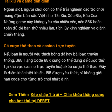
Tài xỉu và game dân gian
Ngoài slot, người chơi còn có thể trải nghiệm các trò chơi
mang đậm bản sắc Việt như Tài Xỉu, Xóc Đĩa, Bầu Cua.
Những game này không yêu cầu nhiều vốn, nên 88K hoàn
toàn đủ để bạn thử nhiều lần, tích lũy kinh nghiệm và giành
chiến thắng.
Cá cược thể thao và casino trực tuyến
Nếu bạn là người yêu thích bóng đá hay bài bạc truyền
thống, J88 Tặng Code 88K cũng có thể dùng để cược thử
tại khu vực casino trực tuyến hoặc kèo cược thể thao. Đây
là điểm khác biệt khiến J88 được yêu thích, vì không giới
hạn code cho từng trò chơi nhất định.
Xem Thêm
Kèo chấp 1 trái – Chìa khóa thắng cược
cho bet thủ tại DEBET