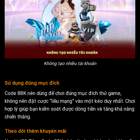
Không tạo nhiều tài khoản
Sử dụng đúng mục đích
Code 88K nên dùng để chơi đúng mục đích thử game,
không nên đặt cược “liều mạng” vào một kèo duy nhất. Chơi
hợp lý giúp bạn kiểm soát được dòng tiền và tăng khả năng
chiến thắng.
Theo dõi thêm khuyến mãi