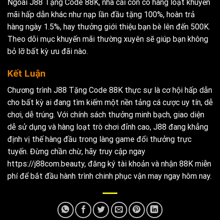
Ngoài J88 Tặng Code 88K, nhà cái còn có hàng loạt khuyến
mãi hấp dẫn khác như nạp lần đầu tặng 100%, hoàn trả
hàng ngày 1.5%, hay thưởng giới thiệu bạn bè lên đến 500K.
Theo dõi mục khuyến mãi thường xuyên sẽ giúp bạn không
bỏ lỡ bất kỳ ưu đãi nào.
Kết Luận
Chương trình J88 Tặng Code 88K thực sự là cơ hội hấp dẫn
cho bất kỳ ai đang tìm kiếm một nền tảng cá cược uy tín, dễ
chơi, dễ trúng. Với chính sách thưởng minh bạch, giao diện
dễ sử dụng và hàng loạt trò chơi đỉnh cao, J88 đang khẳng
định vị thế hàng đầu trong làng game đổi thưởng trực
tuyến. Đừng chần chừ, hãy truy cập ngay
https://j88com.beauty, đăng ký tài khoản và nhận 88K miễn
phí để bắt đầu hành trình chinh phục vận may ngay hôm nay.