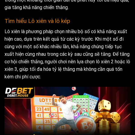
gia tăng khả năng chiến thắng.
Tìm hiểu Lô xiên và lô kép
Lô xiên là phương pháp chọn nhiều bộ số có khả năng xuất
hiện cao, dựa trên kết quả từ các kỳ trước. Khi một số đi
cùng với một số khác nhiều lần, khả năng chúng tiếp tục
xuất hiện cùng nhau trong các kỳ sau cũng sẽ tăng. Để tăng
cơ hội chiến thắng, người chơi nên lựa chọn lô xiên 2 hoặc lô
xiên 3, giúp tối đa hóa tỷ lệ thắng mà không cần quá tốn
kém chi phí cược.