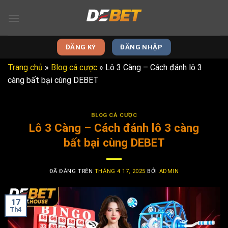
Chuyển
đến
nội
dung
ĐĂNG KÝ
ĐĂNG NHẬP
Trang chủ
»
Blog cá cược
»
Lô 3 Càng – Cách đánh lô 3
càng bất bại cùng DEBET
BLOG CÁ CƯỢC
Lô 3 Càng – Cách đánh lô 3 càng
bất bại cùng DEBET
ĐÃ ĐĂNG TRÊN
THÁNG 4 17, 2025
BỞI
ADMIN
17
Th4