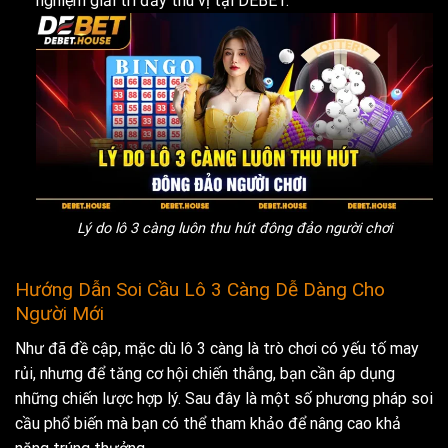
nghiệm giải trí đầy thú vị tại DEBET.
Lý do lô 3 càng luôn thu hút đông đảo người chơi
Hướng Dẫn Soi Cầu Lô 3 Càng Dễ Dàng Cho
Người Mới
Như đã đề cập, mặc dù lô 3 càng là trò chơi có yếu tố may
rủi, nhưng để tăng cơ hội chiến thắng, bạn cần áp dụng
những chiến lược hợp lý. Sau đây là một số phương pháp soi
cầu phổ biến mà bạn có thể tham khảo để nâng cao khả