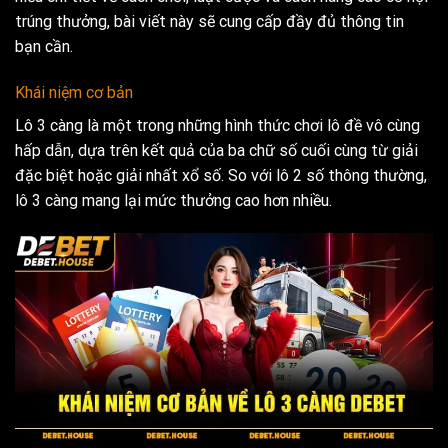
trúng thưởng, bài viết này sẽ cung cấp đầy đủ thông tin
bạn cần.
Khái niệm cơ bản
Lô 3 càng là một trong những hình thức chơi lô đề vô cùng
hấp dẫn, dựa trên kết quả của ba chữ số cuối cùng từ giải
đặc biệt hoặc giải nhất xổ số. So với lô 2 số thông thường,
lô 3 càng mang lại mức thưởng cao hơn nhiều.