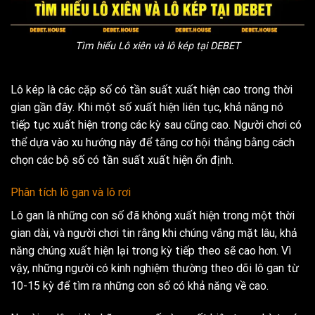
Tìm hiểu Lô xiên và lô kép tại DEBET
Lô kép là các cặp số có tần suất xuất hiện cao trong thời
gian gần đây. Khi một số xuất hiện liên tục, khả năng nó
tiếp tục xuất hiện trong các kỳ sau cũng cao. Người chơi có
thể dựa vào xu hướng này để tăng cơ hội thắng bằng cách
chọn các bộ số có tần suất xuất hiện ổn định.
Phân tích lô gan và lô rơi
Lô gan là những con số đã không xuất hiện trong một thời
gian dài, và người chơi tin rằng khi chúng vắng mặt lâu, khả
năng chúng xuất hiện lại trong kỳ tiếp theo sẽ cao hơn. Vì
vậy, những người có kinh nghiệm thường theo dõi lô gan từ
10-15 kỳ để tìm ra những con số có khả năng về cao.