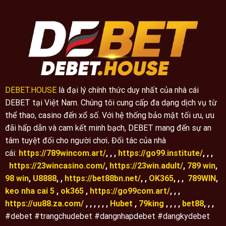
–
Cần
Đăng
Biết
Ký
Là
Có
Ngay,
Chơi
Là
Trúng
DEBET.HOUSE
là đại lý chính thức duy nhất của nhà cái
DEBET tại Việt Nam. Chúng tôi cung cấp đa dạng dịch vụ từ
thể thao, casino đến xổ số. Với hệ thống bảo mật tối ưu, ưu
đãi hấp dẫn và cam kết minh bạch, DEBET mang đến sự an
tâm tuyệt đối cho người chơi
.
Đối tác của nhà
cái:
https://789wincom.art/
,
, ,
https://go99.institute/
, , ,
https://23wincasino.com/
,
https://23win.adult/
,
789 win
,
98 win
,
U8888
, ,
https://bet88bn.net/
, ,
OK365
, , ,
789WIN
,
keo nha cai 5
,
ok365
,
https://go99com.art/
, , ,
https://uu88.za.com/
, ,
, , , ,
Hubet
,
79king
, , , ,
bet88
, , ,
#debet #trangchudebet #dangnhapdebet #dangkydebet