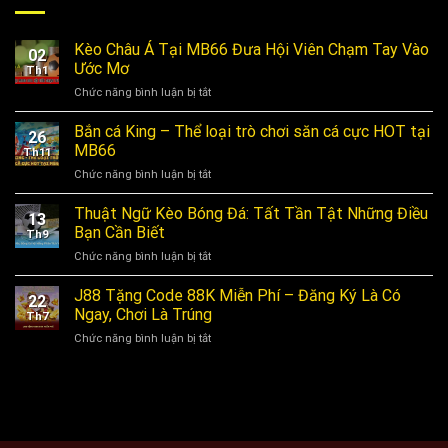
Kèo Châu Á Tại MB66 Đưa Hội Viên Chạm Tay Vào
02
Ước Mơ
Th1
ở
Chức năng bình luận bị tắt
Kèo
Châu
Bắn cá King – Thể loại trò chơi săn cá cực HOT tại
26
Á
MB66
Th11
Tại
ở
Chức năng bình luận bị tắt
MB66
Bắn
Đưa
cá
Thuật Ngữ Kèo Bóng Đá: Tất Tần Tật Những Điều
Hội
13
King
Viên
Bạn Cần Biết
Th9
–
Chạm
ở
Chức năng bình luận bị tắt
Thể
Tay
Thuật
loại
Vào
Ngữ
J88 Tặng Code 88K Miễn Phí – Đăng Ký Là Có
trò
Ước
22
Kèo
chơi
Ngay, Chơi Là Trúng
Mơ
Th7
Bóng
săn
ở
Chức năng bình luận bị tắt
Đá:
cá
J88
Tất
cực
Tặng
Tần
HOT
Code
Tật
tại
88K
Những
MB66
Miễn
Điều
Phí
Bạn