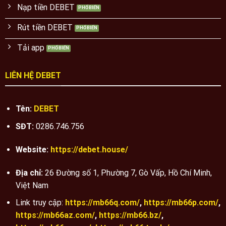
Nạp tiền DEBET
Rút tiền DEBET
Tải app
LIÊN HỆ DEBET
Tên:
DEBET
SĐT:
0286.746.756
Website:
https://debet.house/
Địa chỉ:
26 Đường số 1, Phường 7, Gò Vấp, Hồ Chí Minh,
Việt Nam
Link truy cập:
https://mb66q.com/
,
https://mb66p.com/
,
https://mb66az.com/
,
https://mb66.bz/
,