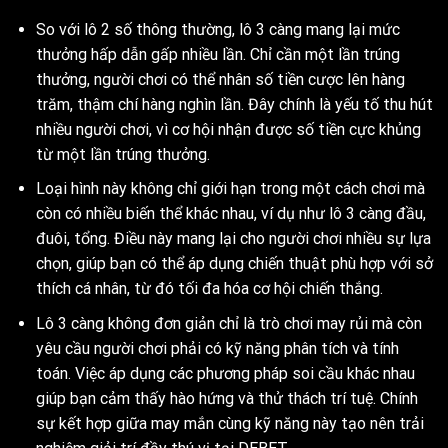
So với lô 2 số thông thường, lô 3 càng mang lại mức
thưởng hấp dẫn gấp nhiều lần. Chỉ cần một lần trúng
thưởng, người chơi có thể nhân số tiền cược lên hàng
trăm, thậm chí hàng nghìn lần. Đây chính là yếu tố thu hút
nhiều người chơi, vì cơ hội nhận được số tiền cực khủng
từ một lần trúng thưởng.
Loại hình này không chỉ giới hạn trong một cách chơi mà
còn có nhiều biến thể khác nhau, ví dụ như lô 3 càng đầu,
đuôi, tổng. Điều này mang lại cho người chơi nhiều sự lựa
chọn, giúp bạn có thể áp dụng chiến thuật phù hợp với sở
thích cá nhân, từ đó tối đa hóa cơ hội chiến thắng.
Lô 3 càng không đơn giản chỉ là trò chơi may rủi mà còn
yêu cầu người chơi phải có kỹ năng phân tích và tính
toán. Việc áp dụng các phương pháp soi cầu khác nhau
giúp bạn cảm thấy hào hứng và thử thách trí tuệ. Chính
sự kết hợp giữa may mắn cùng kỹ năng này tạo nên trải