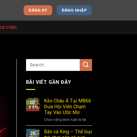
ĐĂNG KÝ
ĐĂNG NHẬP
CÁ CƯỢC
BÀI VIẾT GẦN ĐÂY
Kèo Châu Á Tại MB66
02
Đưa Hội Viên Chạm
Th1
Tay Vào Ước Mơ
ở
Chức năng bình luận bị tắt
Kèo
Châu
Bắn cá King – Thể loại
26
Á