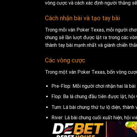
vòng cược và cách xác định người thắng sẽ
Cách nhận bài và tạo tay bài
Trong mỗi ván Poker Texas, mỗi người chơi đ
chung sẽ lần lượt được lật ra trong các vò
thành tay bài mạnh nhất và giành chiến thắ
Các vòng cược
Trong một ván Poker Texas, bốn vòng cược 
Pre-Flop: Mỗi người chơi nhận hai lá bài
Flop: Ba lá chung đầu tiên được lật, hội 
Turn: Lá bài chung thứ tư lộ diện, thành
River: Lá bài chung cuối xuất hiện, hội vi