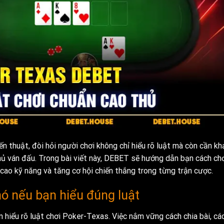
ến thuật, đòi hỏi người chơi không chỉ hiểu rõ luật mà còn cần kh
ủ ván đấu. Trong bài viết này, DEBET sẽ hướng dẫn bạn cách ch
cao kỹ năng và tăng cơ hội chiến thắng trong từng trận cược.
ó nếu bạn hiểu đúng luật
n hiểu rõ luật chơi Poker-Texas. Việc nắm vững cách chia bài, cá