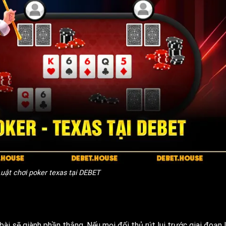
uật chơi poker texas tại DEBET
bài sẽ giành phần thắng. Nếu mọi đối thủ rút lui trước giai đoạn 