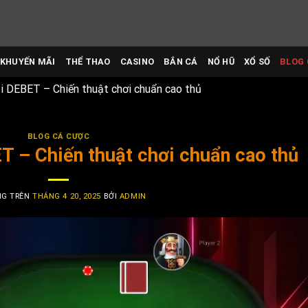
KHUYẾN MÃI
THỂ THAO
CASINO
BẮN CÁ
NỔ HŨ
XỔ SỐ
BLOG 
i DEBET – Chiến thuật chơi chuẩn cao thủ
BLOG CÁ CƯỢC
T – Chiến thuật chơi chuẩn cao thủ
NG TRÊN
THÁNG 4 20, 2025
BỞI
ADMIN