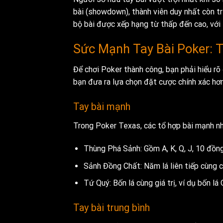
bài (showdown), thành viên duy nhất còn tr
bộ bài được xếp hạng từ thấp đến cao, với 
Sức Mạnh Tay Bài Poker: 
Để chơi Poker thành công, bạn phải hiểu rõ
bạn đưa ra lựa chọn đặt cược chính xác hơn
Tay bài mạnh
Trong Poker Texas, các tổ hợp bài mạnh n
Thùng Phá Sảnh: Gồm A, K, Q, J, 10 đồng
Sảnh Đồng Chất: Năm lá liên tiếp cùng c
Tứ Quý: Bốn lá cùng giá trị, ví dụ bốn lá 
Tay bài trung bình