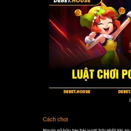
L
Cách chơi
Người sở hữu tay bài vượt trội nhất khi so 