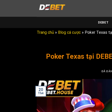
Chuyển
đến
nội
dung
DEBET
Trang chủ
»
Blog cá cược
»
Poker Texas tạ
Poker Texas tại DEBE
ĐÃ ĐĂ
20
Th4