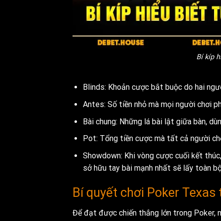
Bí kíp 
Blinds: Khoản cược bắt buộc do hai người
Antes: Số tiền nhỏ mà mọi người chơi ph
Bài chung: Những lá bài lật giữa bàn, dù
Pot: Tổng tiền cược mà tất cả người ch
Showdown: Khi vòng cược cuối kết thúc, 
sở hữu tay bài mạnh nhất sẽ lấy toàn bộ
Bí quyết chơi Poker Texas 
Để đạt được chiến thắng lớn trong Poker, n