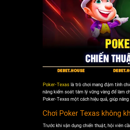
Poker-Texas
là trò chơi mang đậm tính chi
năng kiểm soát tâm lý vững vàng để làm ch
Poker-Texas một cách hiệu quả, giúp nâng 
Chơi Poker Texas không kh
Trước khi vận dụng chiến thuật, hội viên cầ